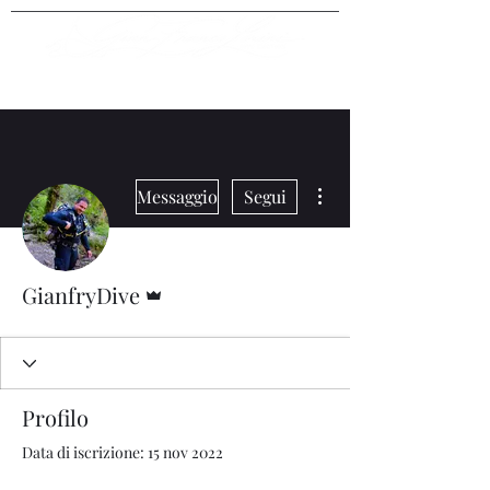
Altre azioni
Messaggio
Segui
Amministratore
GianfryDive
Profilo
Data di iscrizione: 15 nov 2022