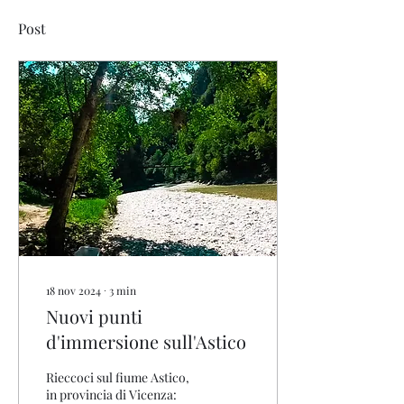
Post
18 nov 2024
∙
3
min
Nuovi punti
d'immersione sull'Astico
Rieccoci sul fiume Astico,
in provincia di Vicenza: