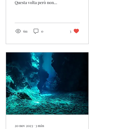
Questa volta però non
siamo nella già famosa “
Pria ” bensì da sua "cugina"
molto...
611
0
3
20 nov 2023
∙
3
min