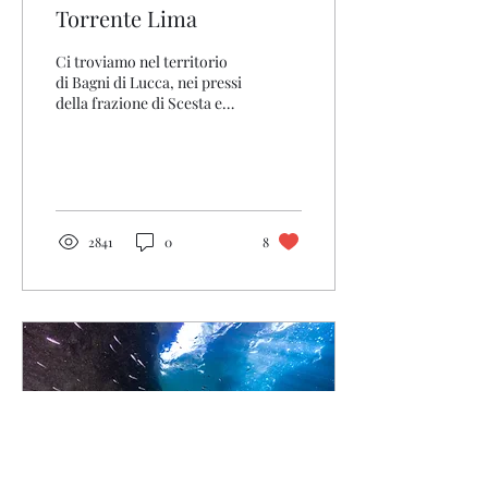
Torrente Lima
Ci troviamo nel territorio
di Bagni di Lucca, nei pressi
della frazione di Scesta e
del paese di Cocciglia, qui
all'interno di una gola...
2841
0
8