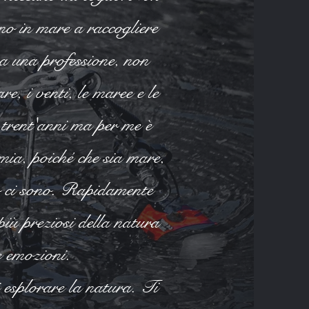
no in mare a raccogliere
ra una professione, non
e, i venti, le maree e le
 trent'anni ma per me è
mia, poiché che sia mare,
 io ci sono. Rapidamente
iù preziosi della natura
e emozioni.
esplorare la natura. Ti