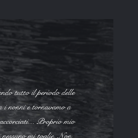
ndo tutto il periodo delle
on i nonni e tornavamo a
o accorciati... Proprio mio
 nessuno mi toglie. Non