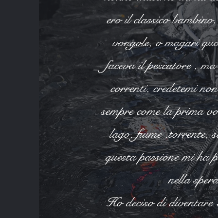
ero il classico bambino,
vongole, o magari qual
faceva il pescatore , ma
correnti, credetemi no
sempre come la prima vol
lago, fiume ,torrente, 
questa passione mi ha p
nella sper
Ho deciso di diventare 