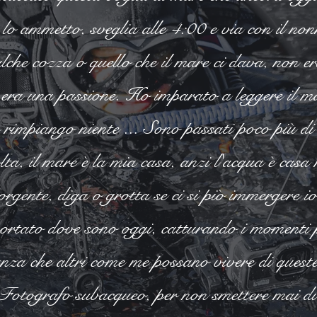
 lo ammetto, sveglia alle 4:00 e via con il non
che cozza o quello che il mare ci dava, non e
 era una passione. Ho imparato a leggere il mar
n rimpiango niente ... Sono passati poco più di
ta, il mare è la mia casa, anzi l'acqua è casa 
sorgente, diga o grotta se ci si piò immergere
ortato dove sono oggi, catturando i momenti p
anza che altri come me possano vivere di quest
Fotografo subacqueo, per non smettere mai di 