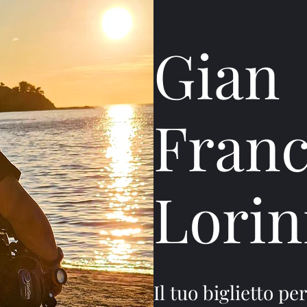
Gian
Fran
Lorin
Il tuo biglietto pe