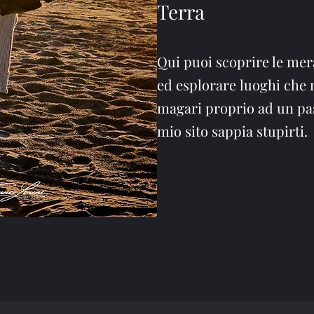
Terra
Qui puoi scoprire le mer
ed esplorare luoghi che 
magari proprio ad un pas
mio sito sappia stupirti.