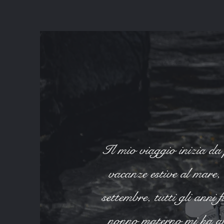
Il mio viaggio inizia da 
vacanze estive al mare,
settembre, tutti gli anni 
nonno materno mi ha at