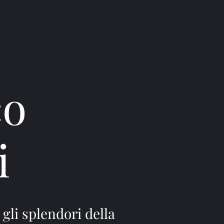
co
i
r gli splendori della