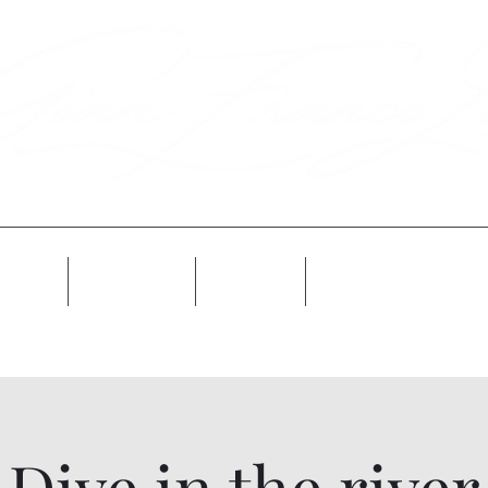
Info
Galleria
Novità
Prossimamente
Dive in the river