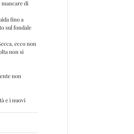
a mancare di 
ida fino a 
to sul fondale 
Secca, ecco non 
lta non si 
mente non 
tà e i nuovi 