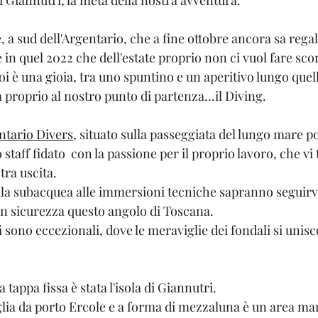
di Giannutri, la meta della nostra avventura.
 a sud dell'Argentario, che a fine ottobre ancora sa regala
 in quel 2022 che dell'estate proprio non ci vuol fare sco
i è una gioia, tra uno spuntino e un aperitivo lungo quel
a proprio al nostro punto di partenza...il Diving.
ntario Divers
, situato sulla passeggiata del lungo mare po
staff fidato  con la passione per il proprio lavoro, che vi
tra uscita.
lla subacquea alle immersioni tecniche sapranno seguirvi
 in sicurezza questo angolo di Toscana.
i sono eccezionali, dove le meraviglie dei fondali si unisc
 tappa fissa è stata l'isola di Giannutri.
glia da porto Ercole e a forma di mezzaluna è un area mar