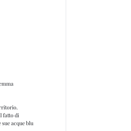
aremma 
rritorio.
 fatto di 
e sue acque blu 