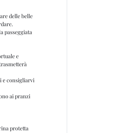
re delle belle 
rdare. 
la passeggiata 
rtuale e 
 trasmetterà 
 e consigliarvi 
ono ai pranzi 
ina protetta 