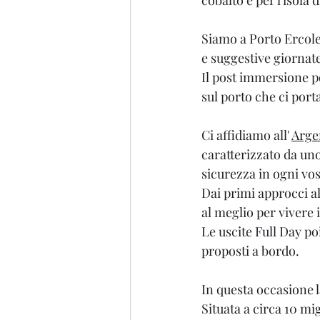
cobalto e per l'isola 
Siamo a Porto Ercole,
e suggestive giornate
Il post immersione po
sul porto che ci port
Ci affidiamo all' 
Arge
caratterizzato da uno 
sicurezza in ogni vos
Dai primi approcci a
al meglio per vivere
Le uscite Full Day po
proposti a bordo.
In questa occasione la
Situata a circa 10 mi