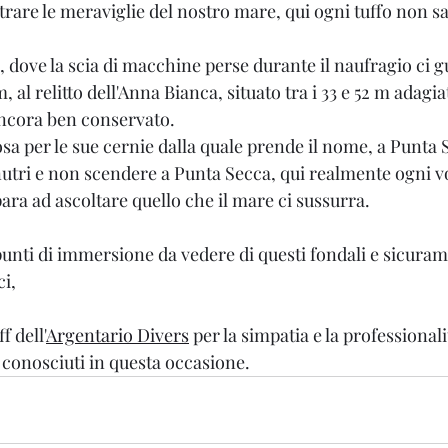
trare le meraviglie del nostro mare, qui ogni tuffo non s
 , dove la scia di macchine perse durante il naufragio ci gu
 al relitto dell'Anna Bianca, situato tra i 33 e 52 m adagia
ancora ben conservato.
sa per le sue cernie dalla quale prende il nome, a Punta 
nutri e non scendere a Punta Secca, qui realmente ogni vo
para ad ascoltare quello che il mare ci sussurra.
punti di immersione da vedere di questi fondali e sicura
i,
f dell'
Argentario Divers
 per la simpatia e la professionali
 conosciuti in questa occasione.